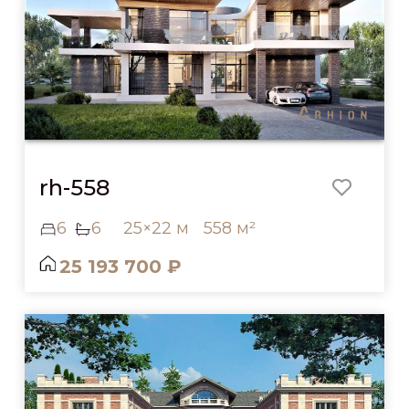
rh-558
6
6
25×22 м
558 м²
25 193 700 ₽