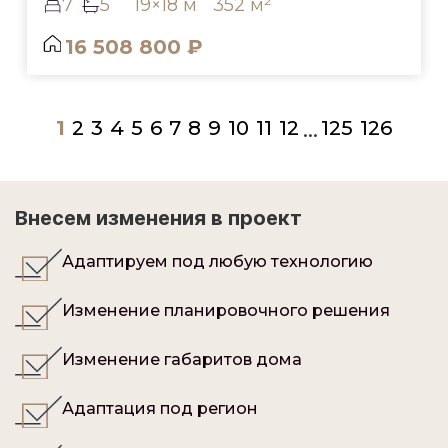
7
5
19×18 м
352 м²
16 508 800 ₽
1
2
3
4
5
6
7
8
9
10
11
12
125
126
...
Внесем изменения в проект
Адаптируем под любую технологию
Изменение планировочного решения
Изменение габаритов дома
Адаптация под регион