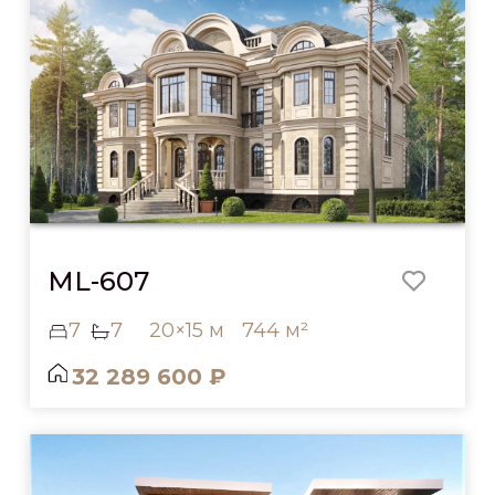
ML-607
7
7
20×15 м
744 м²
32 289 600 ₽