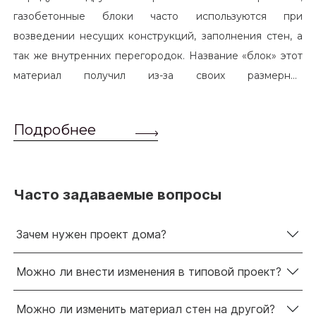
газобетонные блоки часто используются при
возведении несущих конструкций, заполнения стен, а
так же внутренних перегородок. Название «блок» этот
материал получил из-за своих размерных
характеристик. Согласно стандартам, блоком
называется элемент, который превышает размером
Подробнее
обычный одинарный кирпич. Размер блоков различен и
в зависимости от сферы применения, эти параметры
могут меняться.
Часто задаваемые вопросы
Зачем нужен проект дома?
Можно ли внести изменения в типовой проект?
Можно ли изменить материал стен на другой?