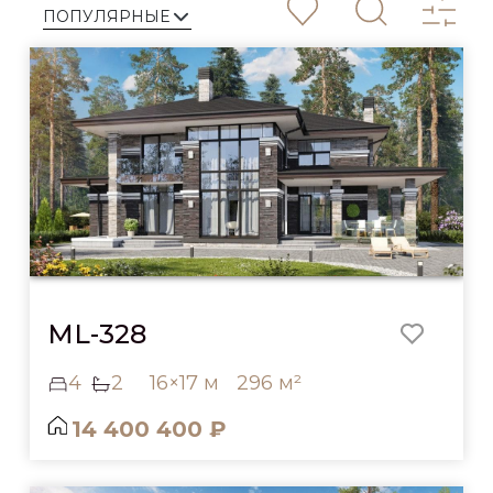
ML-328
4
2
16×17 м
296 м²
14 400 400 ₽