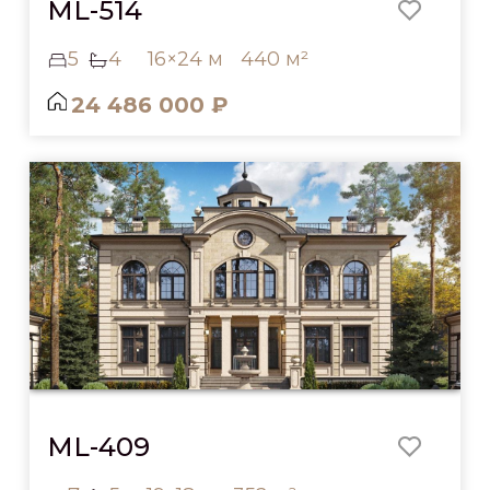
ML-514
5
4
16×24 м
440 м²
24 486 000 ₽
ML-409