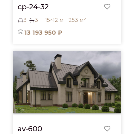
cp-24-32
3
3
15×12 м
253 м²
13 193 950 ₽
av-600