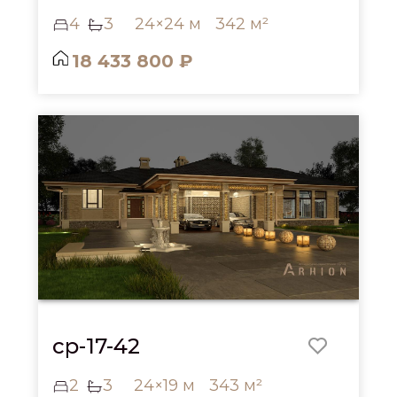
4
3
24×24 м
342 м²
18 433 800 ₽
cp-17-42
2
3
24×19 м
343 м²