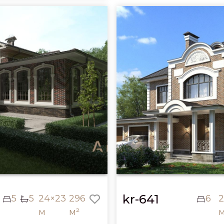
kr-641
5
5
24×23
296
6
м
м²