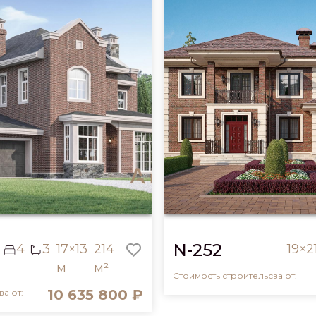
N-252
4
3
17×13
214
19×2
м
м²
Стоимость строительсва от:
10 635 800 ₽
а от: