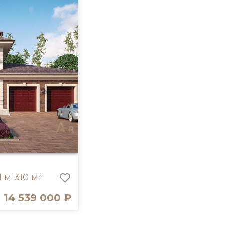
1 м
310 м²
14 539 000 ₽