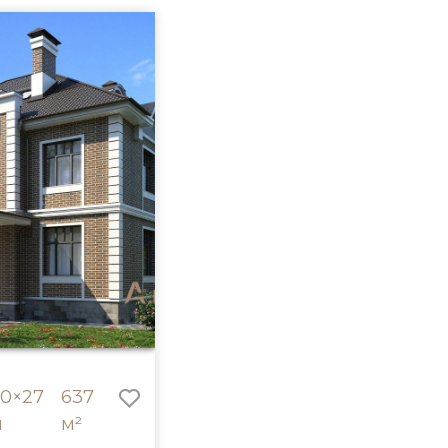
20×27
637
м
м²