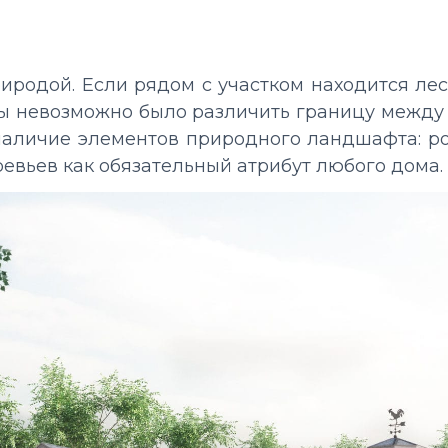
риродой. Если рядом с участком находится л
бы невозможно было различить границу между 
аличие элементов природного ландшафта: ров
ревьев как обязательный атрибут любого дома.