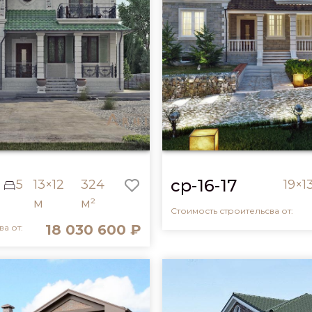
cp-16-17
5
13×12
324
19×1
м
м²
Стоимость строительсва от:
18 030 600 ₽
а от: