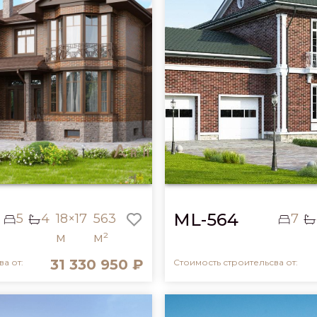
ML-564
5
4
18×17
563
7
м
м²
31 330 950 ₽
а от:
Стоимость строительсва от: