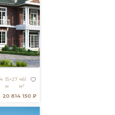
4
15×27
461
м
м²
20 814 150 ₽