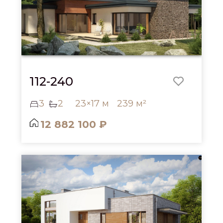
112-240
3
2
23×17 м
239 м²
12 882 100 ₽