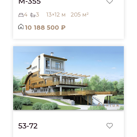
M-355
4
3
13×12 м
205 м²
10 188 500 ₽
53-72