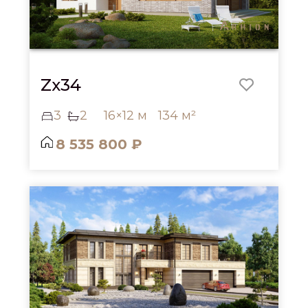
Zx34
3
2
16×12 м
134 м²
8 535 800 ₽