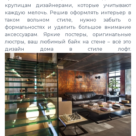
крупицам дизайнерами, которые учитывают
каждую мелочь. Решив оформлять интерьер в
таком вольном стиле, нужно забыть о
формальностях и уделить большое внимание
аксессуарам. Яркие постеры, оригинальные
люстры, ваш любимый байк на стене – всё это
дизайн дома в стиле лофт.