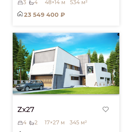
3
4
48×14 м
534 м²
23 549 400 ₽
Zx27
4
2
17×27 м
345 м²