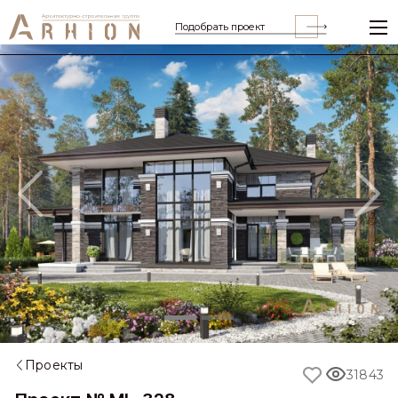
Подобрать проект
Previous
Nex
Проекты
31843