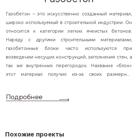
Газобетон – это искусственно созданный материал,
широко используемый в строительной индустрии. Он
относится к категории легких ячеистых бетонов.
Наряду с другими строительными материалами,
газобетонные блоки часто используются при
возведении несущих конструкций, заполнения стен, а
так же внутренних перегородок. Название «блок»
этот материал получил из-за своих размерных
характеристик. Согласно стандартам, блоком
называется элемент, который превышает размером
Подробнее
обычный одинарный кирпич. Размер блоков различен
и в зависимости от сферы применения, эти параметры
могут меняться.
Похожие проекты