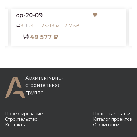
cp-20-09
3
4
23×13 м
217 м²
49 577 ₽
Архитектурно-
строительная
группа
Проектирование
Полезные статьи
Строительство
Каталог проектов
Контакты
О компании