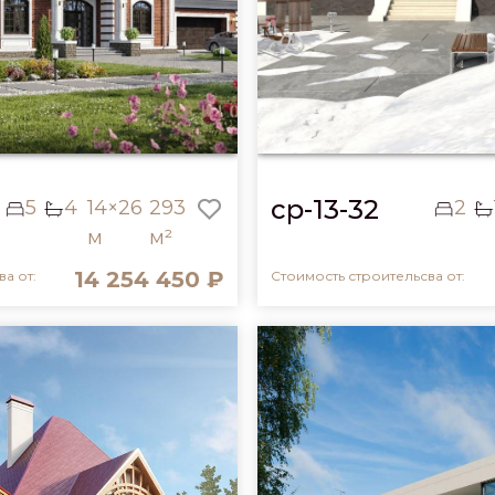
cp-13-32
5
4
14×26
293
2
м
м²
14 254 450 ₽
а от:
Стоимость строительсва от: