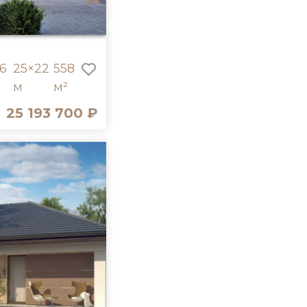
6
25×22
558
м
м²
25 193 700 ₽