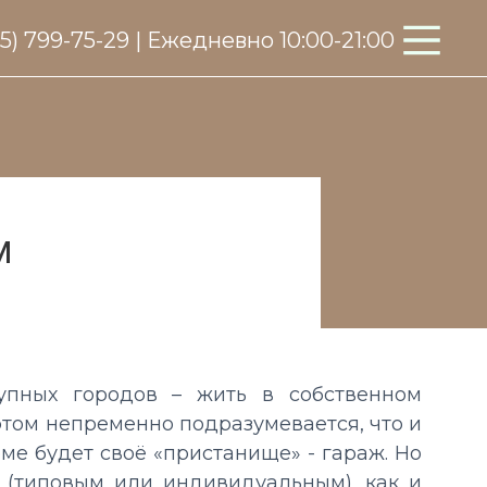
95) 799-75-29 | Ежедневно 10:00-21:00
м
упных городов – жить в собственном
этом непременно подразумевается, что и
ме будет своё «пристанище» - гараж.
Но
м (типовым или индивидуальным), как и