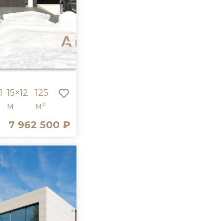
1
15×12
125
м
м²
7 962 500 ₽