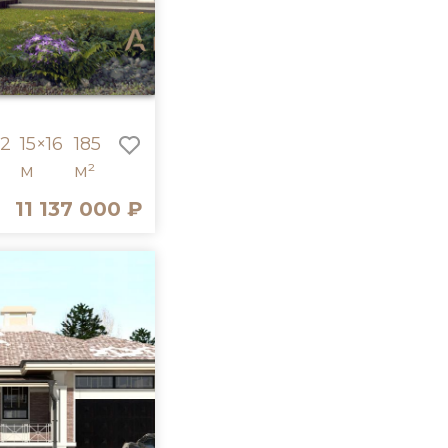
2
15×16
185
м
м²
11 137 000 ₽