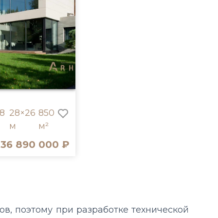
8
28×26
850
м
м²
36 890 000 ₽
в, поэтому при разработке технической