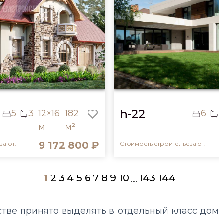
h-22
5
3
12×16
182
6
м
м²
9 172 800 ₽
а от:
Стоимость строительсва от:
1
2
3
4
5
6
7
8
9
10
143
144
...
тве принято выделять в отдельный класс домо