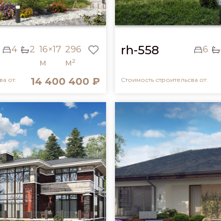
rh-558
4
2
16×17
296
6
м
м²
14 400 400 ₽
а от:
Стоимость строительсва от: