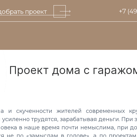
обрать проект
+7 (4
Проект дома с гаражо
а и скученности жителей современных кр
усиленно трудятся, зарабатывая деньги. При 
ловека в наше время почти немыслима, при до
я не по «замыслам в голове», а по проекта