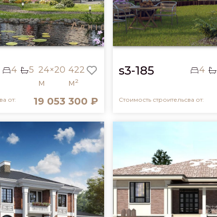
s3-185
4
5
24×20
422
4
м
м²
19 053 300 ₽
а от:
Стоимость строительсва от: