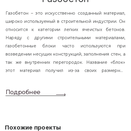
Газобетон – это искусственно созданный материал,
широко используемый в строительной индустрии. Он
относится к категории легких ячеистых бетонов.
Наряду с другими строительными материалами,
газобетонные блоки часто используются при
возведении несущих конструкций, заполнения стен, а
так же внутренних перегородок. Название «блок»
этот материал получил из-за своих размерных
характеристик. Согласно стандартам, блоком
называется элемент, который превышает размером
Подробнее
обычный одинарный кирпич. Размер блоков различен
и в зависимости от сферы применения, эти параметры
могут меняться.
Похожие проекты