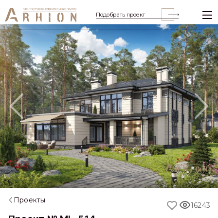
Подобрать проект
Previous
Nex
Проекты
16243