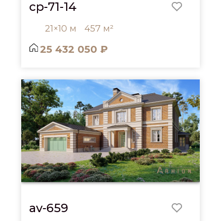
cp-71-14
21×10 м
457 м²
25 432 050 ₽
av-659