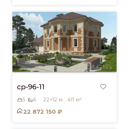
cp-96-11
5
6
22×12 м
411 м²
22 872 150 ₽