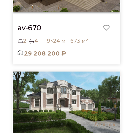
av-670
2
4
19×24 м
673 м²
29 208 200 ₽