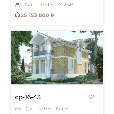
5
3
15×21 м
452 м²
25 153 800 ₽
cp-16-43
4
2
9×8 м
106 м²