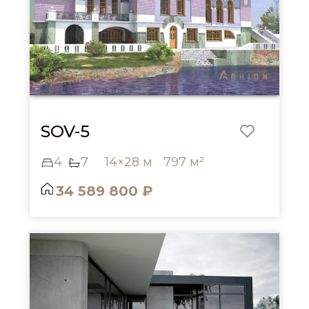
SOV-5
4
7
14×28 м
797 м²
34 589 800 ₽