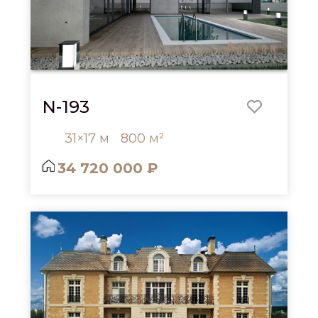
N-193
31×17 м
800 м²
34 720 000 ₽