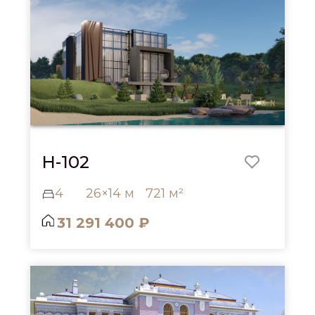
H-102
4
26×14 м
721 м²
31 291 400 ₽