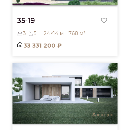
35-19
3
5
24×14 м
768 м²
33 331 200 ₽