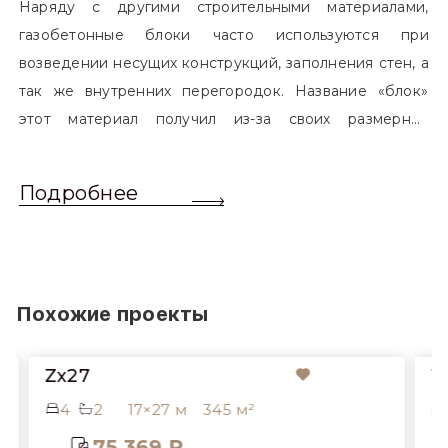
Наряду с другими строительными материалами,
газобетонные блоки часто используются при
возведении несущих конструкций, заполнения стен, а
так же внутренних перегородок. Название «блок»
этот материал получил из-за своих размерных
характеристик. Согласно стандартам, блоком
называется элемент, который превышает размером
Подробнее
обычный одинарный кирпич. Размер блоков различен
и в зависимости от сферы применения, эти параметры
могут меняться.
Похожие проекты
112-240
17×27 м
345 м²
3
2
23×17 
 369 ₽
49 577 