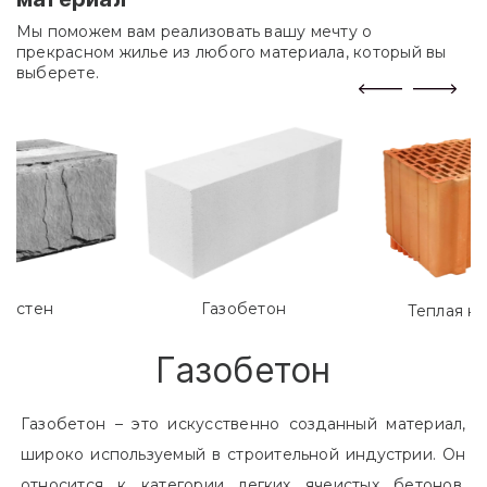
Мы поможем вам реализовать вашу мечту о
прекрасном жилье из любого материала, который вы
выберете.
лостен
Газобетон
Теплая к
Газобетон
Газобетон – это искусственно созданный материал,
широко используемый в строительной индустрии. Он
относится к категории легких ячеистых бетонов.