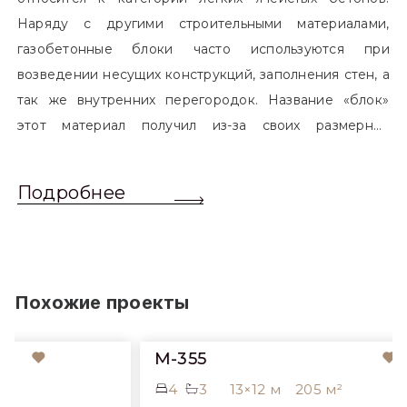
Наряду с другими строительными материалами,
газобетонные блоки часто используются при
возведении несущих конструкций, заполнения стен, а
так же внутренних перегородок. Название «блок»
этот материал получил из-за своих размерных
характеристик. Согласно стандартам, блоком
называется элемент, который превышает размером
Подробнее
обычный одинарный кирпич. Размер блоков различен
и в зависимости от сферы применения, эти параметры
могут меняться.
Похожие проекты
M-355
4
3
13×12 м
205 м²