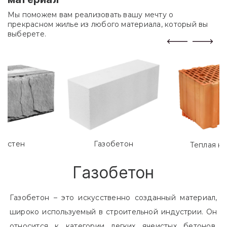
Мы поможем вам реализовать вашу мечту о
прекрасном жилье из любого материала, который вы
выберете.
лостен
Газобетон
Теплая к
Газобетон
Газобетон – это искусственно созданный материал,
широко используемый в строительной индустрии. Он
относится к категории легких ячеистых бетонов.