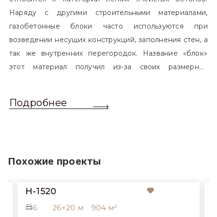
Наряду с другими строительными материалами,
газобетонные блоки часто используются при
возведении несущих конструкций, заполнения стен, а
так же внутренних перегородок. Название «блок»
этот материал получил из-за своих размерных
характеристик. Согласно стандартам, блоком
называется элемент, который превышает размером
Подробнее
обычный одинарный кирпич. Размер блоков различен
и в зависимости от сферы применения, эти параметры
могут меняться.
Похожие проекты
H-1520
6
26×20 м
904 м²