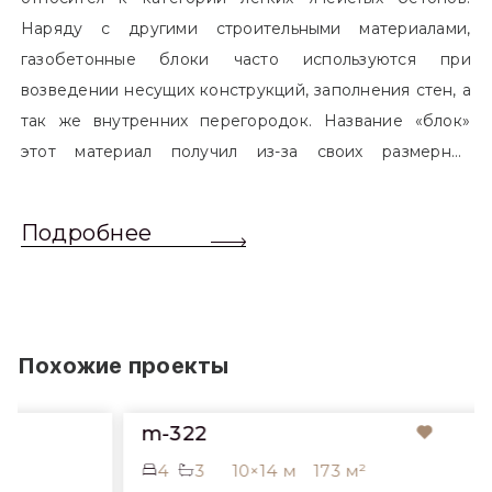
Наряду с другими строительными материалами,
газобетонные блоки часто используются при
возведении несущих конструкций, заполнения стен, а
так же внутренних перегородок. Название «блок»
этот материал получил из-за своих размерных
характеристик. Согласно стандартам, блоком
называется элемент, который превышает размером
Подробнее
обычный одинарный кирпич. Размер блоков различен
и в зависимости от сферы применения, эти параметры
могут меняться.
Похожие проекты
m-322
4
3
10×14 м
173 м²