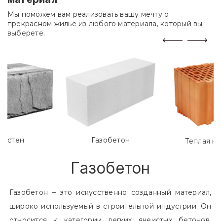
Мы поможем вам реализовать вашу мечту о
прекрасном жилье из любого материала, который вы
выберете.
лостен
Газобетон
Теплая к
Газобетон
Газобетон – это искусственно созданный материал,
широко используемый в строительной индустрии. Он
относится к категории легких ячеистых бетонов.