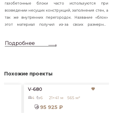
газобетонные блоки часто используются при
возведении несущих конструкций, заполнения стен, а
так же внутренних перегородок. Название «блок»
этот материал получил из-за своих размерных
характеристик. Согласно стандартам, блоком
называется элемент, который превышает размером
Подробнее
обычный одинарный кирпич. Размер блоков различен
и в зависимости от сферы применения, эти параметры
могут меняться.
Похожие проекты
V-680
4
6
21×41 м
565 м²
95 925 ₽