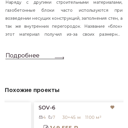
Наряду с другими строительными материалами,
газобетонные блоки часто используются при
возведении несущих конструкций, заполнения стен, а
так же внутренних перегородок. Название «блок»
этот материал получил из-за своих размерных
характеристик. Согласно стандартам, блоком
называется элемент, который превышает размером
Подробнее
обычный одинарный кирпич. Размер блоков различен
и в зависимости от сферы применения, эти параметры
могут меняться.
Похожие проекты
SOV-6
4
7
30×45 м
1100 м²