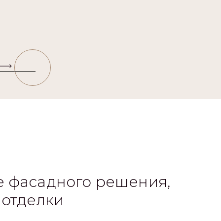
 фасадного решения,
 отделки
а фундамента под