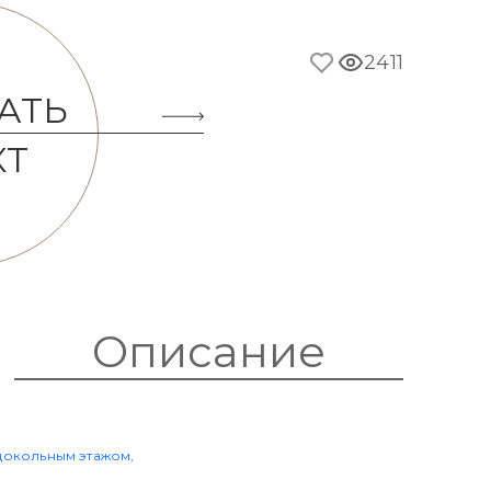
2411
АТЬ
КТ
Описание