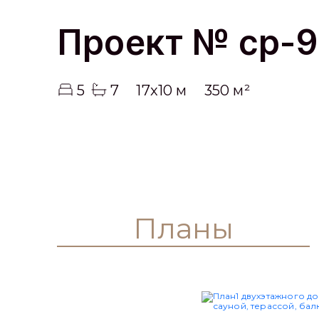
Проект № cp-9
5
7
17x10 м
350 м²
Планы