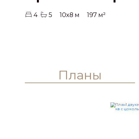
4
5
10x8 м
197 м²
Планы