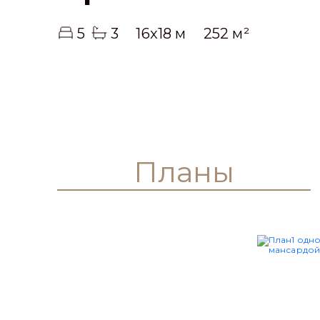
5
3
16x18 м
252 м²
Планы