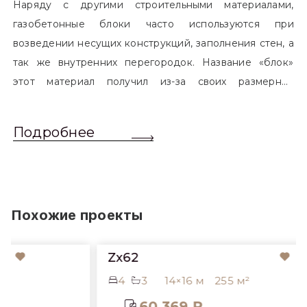
Наряду с другими строительными материалами,
газобетонные блоки часто используются при
возведении несущих конструкций, заполнения стен, а
так же внутренних перегородок. Название «блок»
этот материал получил из-за своих размерных
характеристик. Согласно стандартам, блоком
называется элемент, который превышает размером
Подробнее
обычный одинарный кирпич. Размер блоков различен
и в зависимости от сферы применения, эти параметры
могут меняться.
Похожие проекты
Zx62
4
3
14×16 м
255 м²
60 369 ₽