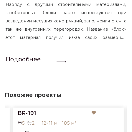
Наряду с другими строительными материалами,
газобетонные блоки часто используются при
возведении несущих конструкций, заполнения стен, а
так же внутренних перегородок. Название «блок»
этот материал получил из-за своих размерных
характеристик. Согласно стандартам, блоком
называется элемент, который превышает размером
Подробнее
обычный одинарный кирпич. Размер блоков различен
и в зависимости от сферы применения, эти параметры
могут меняться.
Похожие проекты
BR-191
5
2
12×11 м
185 м²