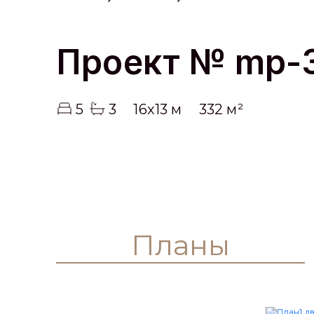
Главная
Каталог
MP-392
Проект № mp-
5
3
16x13 м
332 м²