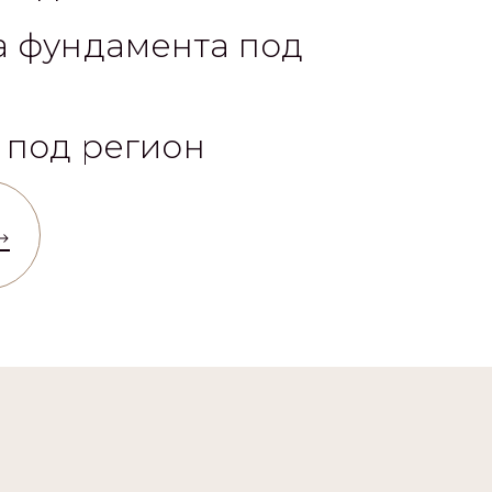
 фасадного решения,
 отделки
а фундамента под
 под регион