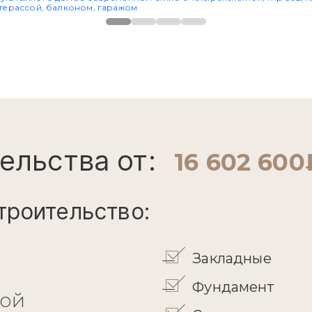
Фасады
ельства от:
16 602 600
троительство: