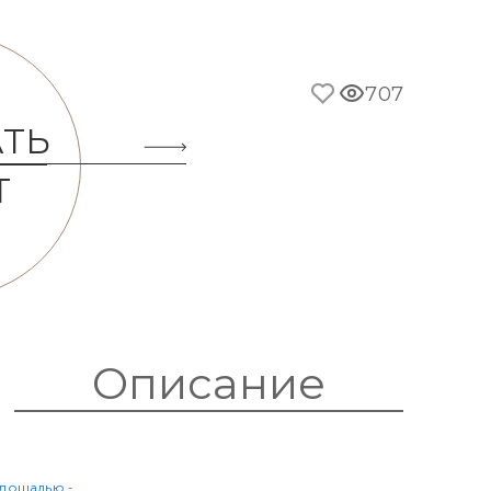
707
АТЬ
Т