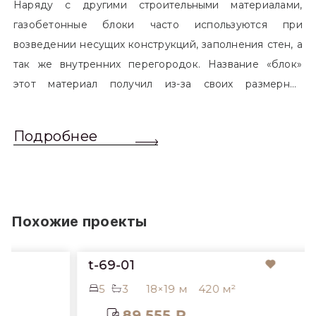
Наряду с другими строительными материалами,
газобетонные блоки часто используются при
возведении несущих конструкций, заполнения стен, а
так же внутренних перегородок. Название «блок»
этот материал получил из-за своих размерных
характеристик. Согласно стандартам, блоком
называется элемент, который превышает размером
Подробнее
обычный одинарный кирпич. Размер блоков различен
и в зависимости от сферы применения, эти параметры
могут меняться.
Похожие проекты
t-69-01
5
3
18×19 м
420 м²
89 555 ₽