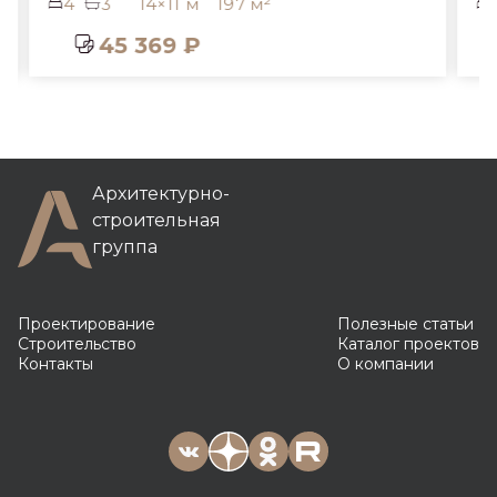
14×11 м
197 м²
3
1
14×12
5 369 ₽
35 369
Архитектурно-
строительная
группа
Проектирование
Полезные статьи
Строительство
Каталог проектов
Контакты
О компании