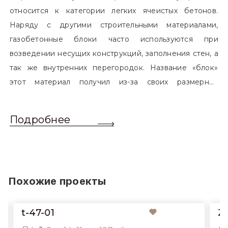
относится к категории легких ячеистых бетонов.
Наряду с другими строительными материалами,
газобетонные блоки часто используются при
возведении несущих конструкций, заполнения стен, а
так же внутренних перегородок. Название «блок»
этот материал получил из-за своих размерных
характеристик. Согласно стандартам, блоком
называется элемент, который превышает размером
Подробнее
обычный одинарный кирпич. Размер блоков различен
и в зависимости от сферы применения, эти параметры
могут меняться.
Похожие проекты
1
Z86 bG