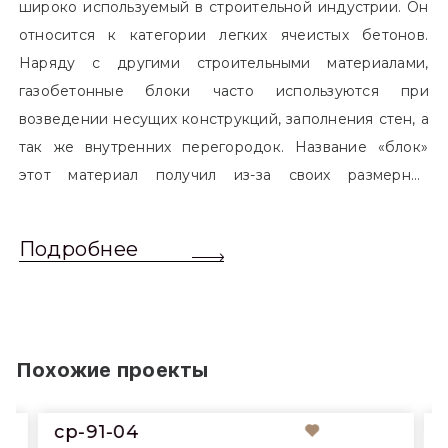
широко используемый в строительной индустрии. Он
относится к категории легких ячеистых бетонов.
Наряду с другими строительными материалами,
газобетонные блоки часто используются при
возведении несущих конструкций, заполнения стен, а
так же внутренних перегородок. Название «блок»
этот материал получил из-за своих размерных
характеристик. Согласно стандартам, блоком
называется элемент, который превышает размером
Подробнее
обычный одинарный кирпич. Размер блоков различен
и в зависимости от сферы применения, эти параметры
могут меняться.
Похожие проекты
cp-91-04