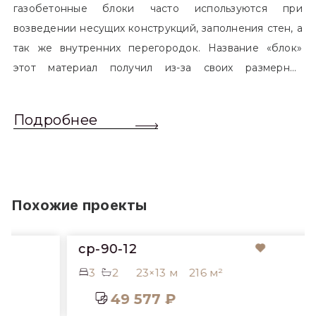
газобетонные блоки часто используются при
возведении несущих конструкций, заполнения стен, а
так же внутренних перегородок. Название «блок»
этот материал получил из-за своих размерных
характеристик. Согласно стандартам, блоком
называется элемент, который превышает размером
Подробнее
обычный одинарный кирпич. Размер блоков различен
и в зависимости от сферы применения, эти параметры
могут меняться.
Похожие проекты
cp-90-12
3
2
23×13 м
216 м²
49 577 ₽