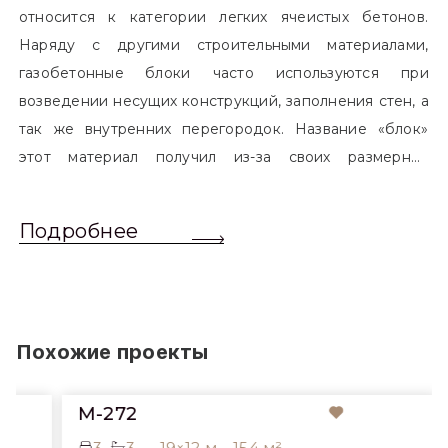
относится к категории легких ячеистых бетонов.
Наряду с другими строительными материалами,
газобетонные блоки часто используются при
возведении несущих конструкций, заполнения стен, а
так же внутренних перегородок. Название «блок»
этот материал получил из-за своих размерных
характеристик. Согласно стандартам, блоком
называется элемент, который превышает размером
Подробнее
обычный одинарный кирпич. Размер блоков различен
и в зависимости от сферы применения, эти параметры
могут меняться.
Похожие проекты
M-272
3
3
19×12 м
154 м²