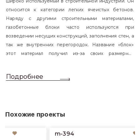
широко используемый в строительной индустрии. Он
относится к категории легких ячеистых бетонов.
Наряду с другими строительными материалами,
газобетонные блоки часто используются при
возведении несущих конструкций, заполнения стен, а
так же внутренних перегородок. Название «блок»
этот материал получил из-за своих размерных
характеристик. Согласно стандартам, блоком
называется элемент, который превышает размером
Подробнее
обычный одинарный кирпич. Размер блоков различен
и в зависимости от сферы применения, эти параметры
могут меняться.
Похожие проекты
m-394