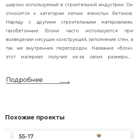
широко используемый в строительной индустрии. Он
относится к категории легких ячеистых бетонов.
Наряду с другими строительными материалами,
газобетонные блоки часто используются при
возведении несущих конструкций, заполнения стен, а
так же внутренних перегородок. Название «блок»
этот материал получил из-за своих размерных
характеристик. Согласно стандартам, блоком
называется элемент, который превышает размером
Подробнее
обычный одинарный кирпич. Размер блоков различен
и в зависимости от сферы применения, эти параметры
могут меняться.
Похожие проекты
55-17