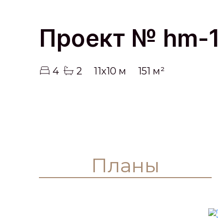
Главная
Каталог
HM-1247
Проект № hm-
4
2
11x10 м
151 м²
Планы