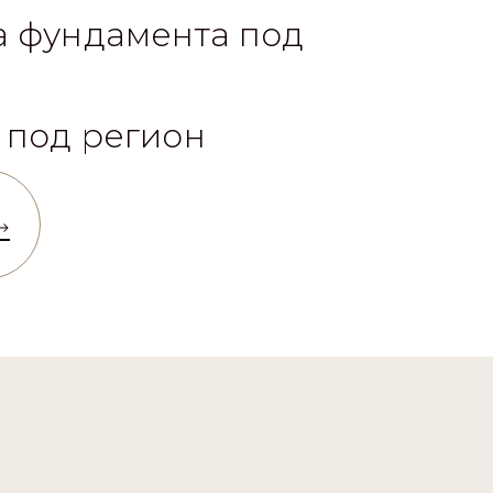
 отделки
а фундамента под
 под регион