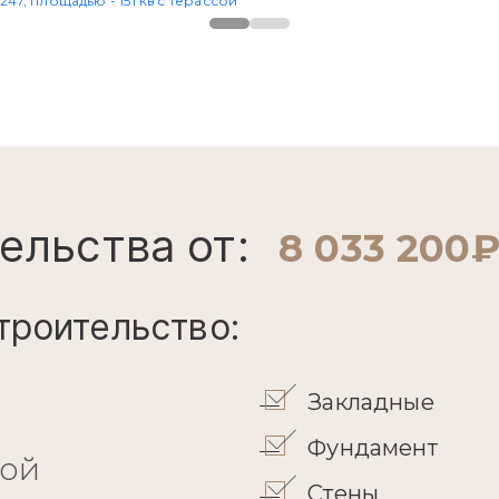
ельства от:
8 033 200
троительство:
Закладные
Фундамент
кой