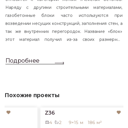
Наряду с другими строительными материалами,
газобетонные блоки часто используются при
возведении несущих конструкций, заполнения стен, а
так же внутренних перегородок. Название «блок»
этот материал получил из-за своих размерных
характеристик. Согласно стандартам, блоком
называется элемент, который превышает размером
Подробнее
обычный одинарный кирпич. Размер блоков различен
и в зависимости от сферы применения, эти параметры
могут меняться.
Похожие проекты
Z36
4
2
9×15 м
186 м²