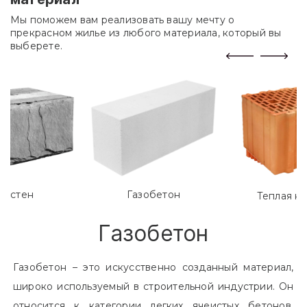
Мы поможем вам реализовать вашу мечту о
прекрасном жилье из любого материала, который вы
выберете.
лостен
Газобетон
Теплая к
Газобетон
Газобетон – это искусственно созданный материал,
широко используемый в строительной индустрии. Он
относится к категории легких ячеистых бетонов.