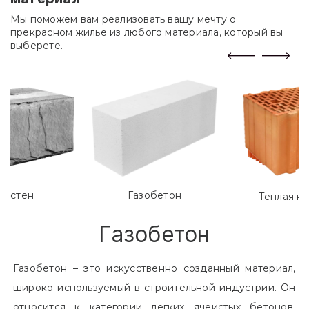
Мы поможем вам реализовать вашу мечту о
прекрасном жилье из любого материала, который вы
выберете.
лостен
Газобетон
Теплая к
Газобетон
Газобетон – это искусственно созданный материал,
широко используемый в строительной индустрии. Он
относится к категории легких ячеистых бетонов.