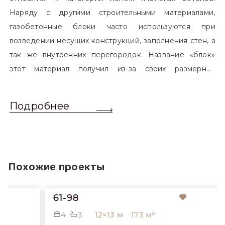
Наряду с другими строительными материалами,
газобетонные блоки часто используются при
возведении несущих конструкций, заполнения стен, а
так же внутренних перегородок. Название «блок»
этот материал получил из-за своих размерных
характеристик. Согласно стандартам, блоком
называется элемент, который превышает размером
Подробнее
обычный одинарный кирпич. Размер блоков различен
и в зависимости от сферы применения, эти параметры
могут меняться.
Похожие проекты
61-98
4
3
12×13 м
173 м²