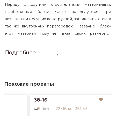
Наряду с другими строительными материалами,
газобетонные блоки часто используются при
возведении несущих конструкций, заполнения стен, а
так же внутренних перегородок. Название «блок»
этот материал получил из-за своих размерных
характеристик. Согласно стандартам, блоком
называется элемент, который превышает размером
Подробнее
обычный одинарный кирпич. Размер блоков различен
и в зависимости от сферы применения, эти параметры
могут меняться.
Похожие проекты
38-16
5
4
22×16 м
351 м²