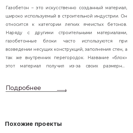
Газобетон – это искусственно созданный материал,
широко используемый в строительной индустрии. Он
относится к категории легких ячеистых бетонов.
Наряду с другими строительными материалами,
газобетонные блоки часто используются при
возведении несущих конструкций, заполнения стен, а
так же внутренних перегородок. Название «блок»
этот материал получил из-за своих размерных
характеристик. Согласно стандартам, блоком
называется элемент, который превышает размером
Подробнее
обычный одинарный кирпич. Размер блоков различен
и в зависимости от сферы применения, эти параметры
могут меняться.
Похожие проекты