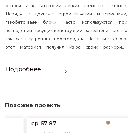
широко используемый в строительной индустрии. Он
относится к категории легких ячеистых бетонов.
Наряду с другими строительными материалами,
газобетонные блоки часто используются при
возведении несущих конструкций, заполнения стен, а
так же внутренних перегородок. Название «блок»
этот материал получил из-за своих размерных
характеристик. Согласно стандартам, блоком
называется элемент, который превышает размером
Подробнее
обычный одинарный кирпич. Размер блоков различен
и в зависимости от сферы применения, эти параметры
могут меняться.
Похожие проекты
cp-57-87