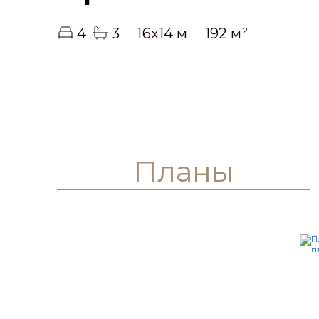
4
3
16x14 м
192 м²
Планы