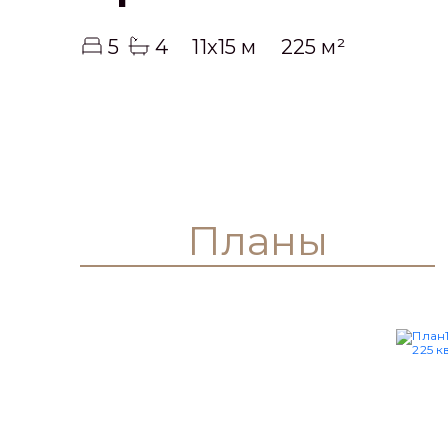
5
4
11x15 м
225 м²
Планы