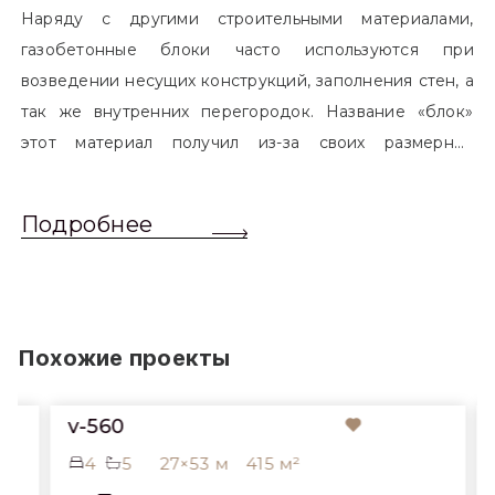
Наряду с другими строительными материалами,
газобетонные блоки часто используются при
возведении несущих конструкций, заполнения стен, а
так же внутренних перегородок. Название «блок»
этот материал получил из-за своих размерных
характеристик. Согласно стандартам, блоком
называется элемент, который превышает размером
Подробнее
обычный одинарный кирпич. Размер блоков различен
и в зависимости от сферы применения, эти параметры
могут меняться.
Похожие проекты
v-560
4
5
27×53 м
415 м²