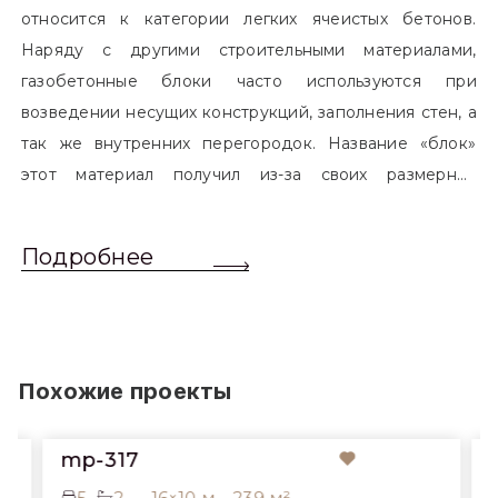
относится к категории легких ячеистых бетонов.
Наряду с другими строительными материалами,
газобетонные блоки часто используются при
возведении несущих конструкций, заполнения стен, а
так же внутренних перегородок. Название «блок»
этот материал получил из-за своих размерных
характеристик. Согласно стандартам, блоком
называется элемент, который превышает размером
Подробнее
обычный одинарный кирпич. Размер блоков различен
и в зависимости от сферы применения, эти параметры
могут меняться.
Похожие проекты
mp-317
5
2
16×10 м
239 м²