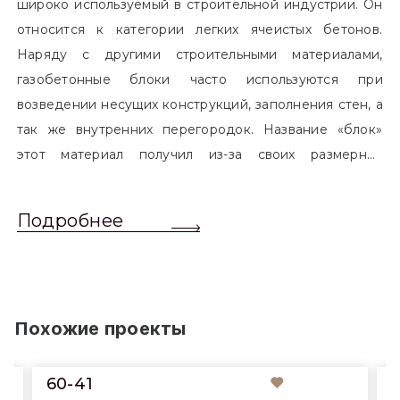
широко используемый в строительной индустрии. Он
относится к категории легких ячеистых бетонов.
Наряду с другими строительными материалами,
газобетонные блоки часто используются при
возведении несущих конструкций, заполнения стен, а
так же внутренних перегородок. Название «блок»
этот материал получил из-за своих размерных
характеристик. Согласно стандартам, блоком
называется элемент, который превышает размером
Подробнее
обычный одинарный кирпич. Размер блоков различен
и в зависимости от сферы применения, эти параметры
могут меняться.
Похожие проекты
60-41