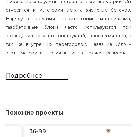
широко используемый в строительной индустрии. Он
относится к категории легких ячеистых бетонов.
Наряду с другими строительными материалами,
газобетонные блоки часто используются при
возведении несущих конструкций, заполнения стен, а
так же внутренних перегородок. Название «блок»
этот материал получил из-за своих размерных
характеристик. Согласно стандартам, блоком
называется элемент, который превышает размером
Подробнее
обычный одинарный кирпич. Размер блоков различен
и в зависимости от сферы применения, эти параметры
могут меняться.
Похожие проекты
36-99