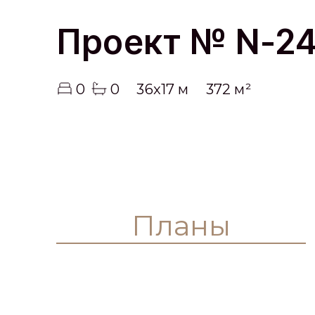
Проект № N-2
0
0
36x17 м
372 м²
Планы