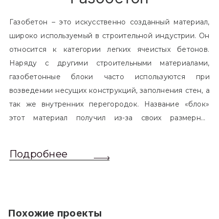
Газобетон – это искусственно созданный материал,
широко используемый в строительной индустрии. Он
относится к категории легких ячеистых бетонов.
Наряду с другими строительными материалами,
газобетонные блоки часто используются при
возведении несущих конструкций, заполнения стен, а
так же внутренних перегородок. Название «блок»
этот материал получил из-за своих размерных
характеристик. Согласно стандартам, блоком
называется элемент, который превышает размером
Подробнее
обычный одинарный кирпич. Размер блоков различен
и в зависимости от сферы применения, эти параметры
могут меняться.
Похожие проекты