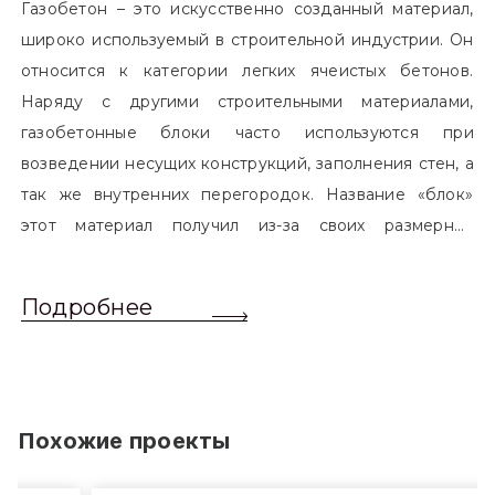
Газобетон – это искусственно созданный материал,
широко используемый в строительной индустрии. Он
относится к категории легких ячеистых бетонов.
Наряду с другими строительными материалами,
газобетонные блоки часто используются при
возведении несущих конструкций, заполнения стен, а
так же внутренних перегородок. Название «блок»
этот материал получил из-за своих размерных
характеристик. Согласно стандартам, блоком
называется элемент, который превышает размером
Подробнее
обычный одинарный кирпич. Размер блоков различен
и в зависимости от сферы применения, эти параметры
могут меняться.
Похожие проекты