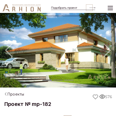
Подобрать проект
Previous
Nex
Проекты
576
Проект № mp-182