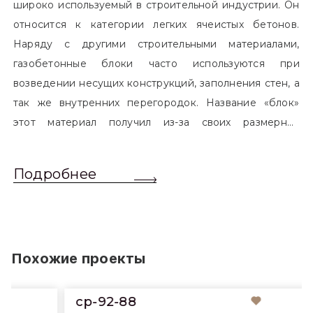
широко используемый в строительной индустрии. Он
относится к категории легких ячеистых бетонов.
Наряду с другими строительными материалами,
газобетонные блоки часто используются при
возведении несущих конструкций, заполнения стен, а
так же внутренних перегородок. Название «блок»
этот материал получил из-за своих размерных
характеристик. Согласно стандартам, блоком
называется элемент, который превышает размером
Подробнее
обычный одинарный кирпич. Размер блоков различен
и в зависимости от сферы применения, эти параметры
могут меняться.
Похожие проекты
cp-92-88