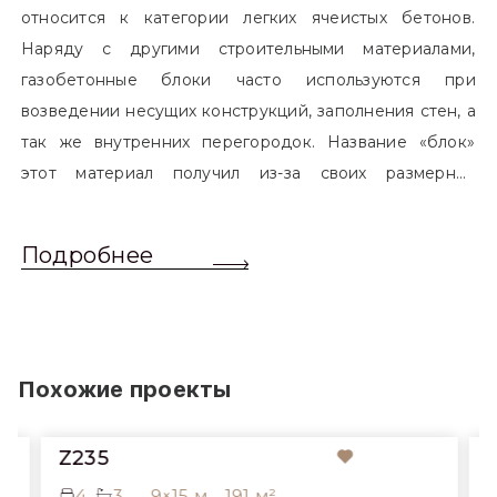
относится к категории легких ячеистых бетонов.
Наряду с другими строительными материалами,
газобетонные блоки часто используются при
возведении несущих конструкций, заполнения стен, а
так же внутренних перегородок. Название «блок»
этот материал получил из-за своих размерных
характеристик. Согласно стандартам, блоком
называется элемент, который превышает размером
Подробнее
обычный одинарный кирпич. Размер блоков различен
и в зависимости от сферы применения, эти параметры
могут меняться.
Похожие проекты
Z235
4
3
9×15 м
191 м²