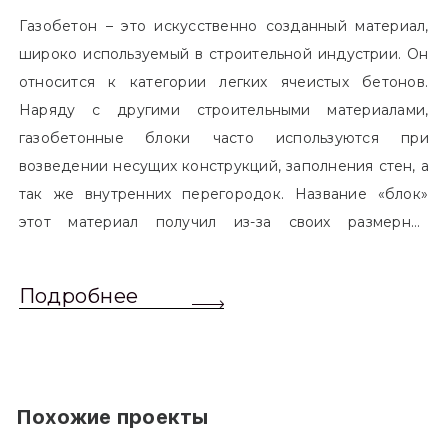
Газобетон – это искусственно созданный материал,
широко используемый в строительной индустрии. Он
относится к категории легких ячеистых бетонов.
Наряду с другими строительными материалами,
газобетонные блоки часто используются при
возведении несущих конструкций, заполнения стен, а
так же внутренних перегородок. Название «блок»
этот материал получил из-за своих размерных
характеристик. Согласно стандартам, блоком
называется элемент, который превышает размером
Подробнее
обычный одинарный кирпич. Размер блоков различен
и в зависимости от сферы применения, эти параметры
могут меняться.
Похожие проекты