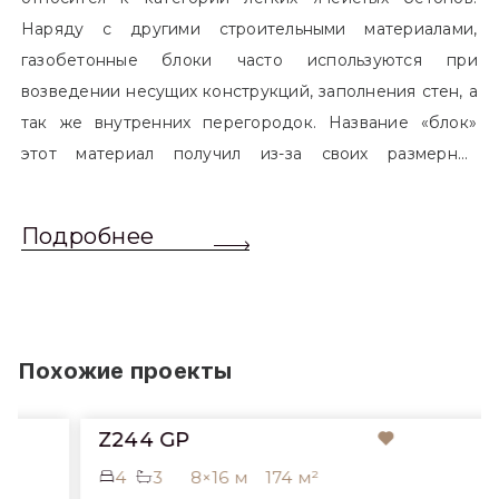
Наряду с другими строительными материалами,
газобетонные блоки часто используются при
возведении несущих конструкций, заполнения стен, а
так же внутренних перегородок. Название «блок»
этот материал получил из-за своих размерных
характеристик. Согласно стандартам, блоком
называется элемент, который превышает размером
Подробнее
обычный одинарный кирпич. Размер блоков различен
и в зависимости от сферы применения, эти параметры
могут меняться.
Похожие проекты
Z244 GP
4
3
8×16 м
174 м²