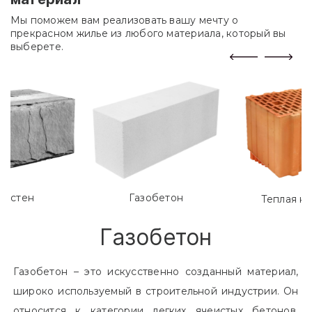
Мы поможем вам реализовать вашу мечту о
прекрасном жилье из любого материала, который вы
выберете.
лостен
Газобетон
Теплая к
Газобетон
Газобетон – это искусственно созданный материал,
широко используемый в строительной индустрии. Он
относится к категории легких ячеистых бетонов.