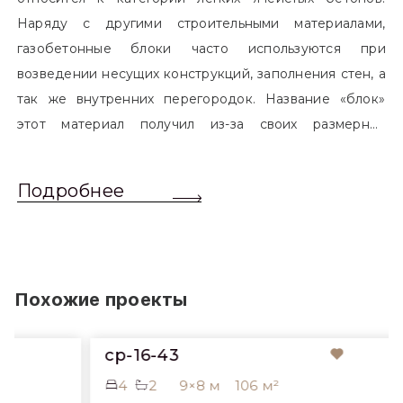
Наряду с другими строительными материалами,
газобетонные блоки часто используются при
возведении несущих конструкций, заполнения стен, а
так же внутренних перегородок. Название «блок»
этот материал получил из-за своих размерных
характеристик. Согласно стандартам, блоком
называется элемент, который превышает размером
Подробнее
обычный одинарный кирпич. Размер блоков различен
и в зависимости от сферы применения, эти параметры
могут меняться.
Похожие проекты
cp-16-43
4
2
9×8 м
106 м²