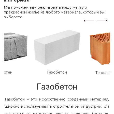
Мы поможем вам реализовать вашу мечту о
прекрасном жилье из любого материала, который вы
выберете.
лостен
Газобетон
Теплая к
Газобетон
Газобетон – это искусственно созданный материал,
широко используемый в строительной индустрии. Он
относится к категории легких ячеистых бетонов.