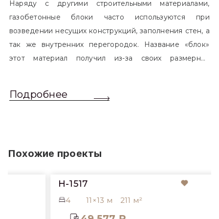
Наряду с другими строительными материалами,
газобетонные блоки часто используются при
возведении несущих конструкций, заполнения стен, а
так же внутренних перегородок. Название «блок»
этот материал получил из-за своих размерных
характеристик. Согласно стандартам, блоком
называется элемент, который превышает размером
Подробнее
обычный одинарный кирпич. Размер блоков различен
и в зависимости от сферы применения, эти параметры
могут меняться.
Похожие проекты
H-1517
4
11×13 м
211 м²
49 577 ₽