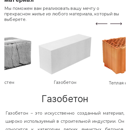
Мы поможем вам реализовать вашу мечту о
прекрасном жилье из любого материала, который вы
выберете.
лостен
Газобетон
Теплая к
Газобетон
Газобетон – это искусственно созданный материал,
широко используемый в строительной индустрии. Он
относится к категории легких ячеистых бетонов.