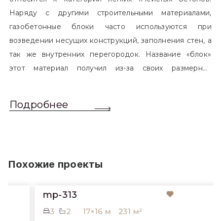
Наряду с другими строительными материалами,
газобетонные блоки часто используются при
возведении несущих конструкций, заполнения стен, а
так же внутренних перегородок. Название «блок»
этот материал получил из-за своих размерных
характеристик. Согласно стандартам, блоком
называется элемент, который превышает размером
Подробнее
обычный одинарный кирпич. Размер блоков различен
и в зависимости от сферы применения, эти параметры
могут меняться.
Похожие проекты
mp-313
3
2
17×16 м
231 м²